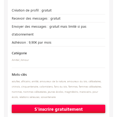
Création de profil : gratuit
Recevoir des messages : gratuit
Envoyer des messages : gratuit mais limité si pas
d’abonnement
Adhésion : 9,90€ par mois
Catégorie
Amitié
|
Amour
Mots-clés
adultes
,
africains
,
amitié
,
amoureux de la nature
,
amoureux du bio
,
célibataires
,
chinois
,
cinquantenaire
,
colombiens
,
fans du bio
,
femmes
,
femmes célibataires
,
hommes
,
hommes célibataires
,
jeunes écolos
,
maghrébins
,
marocains
,
pour
écolo
,
relations sérieuses
,
soixantenaire
S'inscrire gratuitement