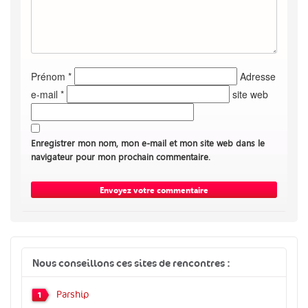
Prénom *
Adresse
e-mail *
site web
Enregistrer mon nom, mon e-mail et mon site web dans le
navigateur pour mon prochain commentaire.
Nous conseillons ces sites de rencontres :
Parship
1