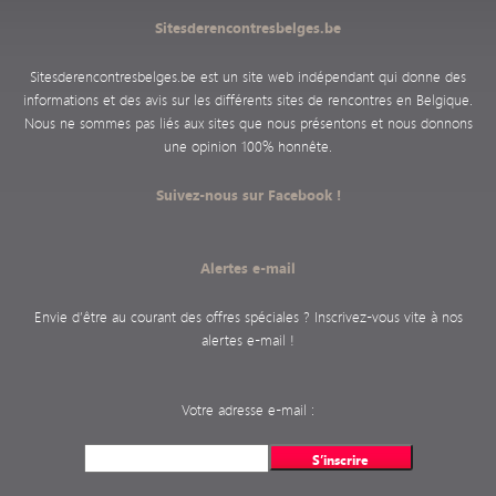
Sitesderencontresbelges.be
Sitesderencontresbelges.be est un site web indépendant qui donne des
informations et des avis sur les différents sites de rencontres en Belgique.
Nous ne sommes pas liés aux sites que nous présentons et nous donnons
une opinion 100% honnête.
Suivez-nous sur Facebook !
Alertes e-mail
Envie d’être au courant des offres spéciales ? Inscrivez-vous vite à nos
alertes e-mail !
Votre adresse e-mail :
S’inscrire