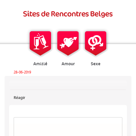
Amitié
Amour
Sexe
28-06-2019
Réagir