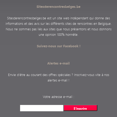
Sitesderencontresbelges.be
Sitesderencontresbelges.be est un site web indépendant qui donne des
informations et des avis sur les différents sites de rencontres en Belgique.
Nous ne sommes pas liés aux sites que nous présentons et nous donnons
une opinion 100% honnête.
Suivez-nous sur Facebook !
Alertes e-mail
Envie d’être au courant des offres spéciales ? Inscrivez-vous vite à nos
alertes e-mail !
Votre adresse e-mail :
S’inscrire