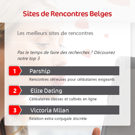
Les meilleurs sites de rencontres
Pas le temps de faire des recherches ? Découvrez
notre top 3
1
Parship
Rencontres sérieuses pour célibataires exigeants
2
Elite Dating
Célibataires classes et cultivés en ligne
3
Victoria Milan
Relation extra-conjugale discrète