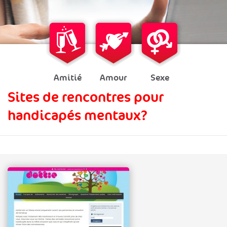
Amitié
Amour
Sexe
Sites de rencontres pour
handicapés mentaux?